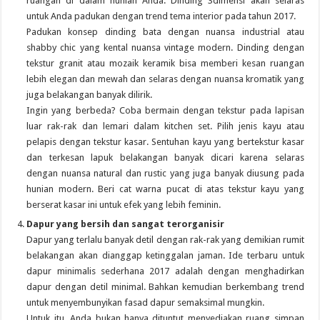
ruangan di dalam hunian Anda. Dinding 3dimensi akan selaras
untuk Anda padukan dengan trend tema interior pada tahun 2017.
Padukan konsep dinding bata dengan nuansa industrial atau
shabby chic yang kental nuansa vintage modern. Dinding dengan
tekstur granit atau mozaik keramik bisa memberi kesan ruangan
lebih elegan dan mewah dan selaras dengan nuansa kromatik yang
juga belakangan banyak dilirik.
Ingin yang berbeda? Coba bermain dengan tekstur pada lapisan
luar rak-rak dan lemari dalam kitchen set. Pilih jenis kayu atau
pelapis dengan tekstur kasar. Sentuhan kayu yang bertekstur kasar
dan terkesan lapuk belakangan banyak dicari karena selaras
dengan nuansa natural dan rustic yang juga banyak diusung pada
hunian modern. Beri cat warna pucat di atas tekstur kayu yang
berserat kasar ini untuk efek yang lebih feminin.
Dapur yang bersih dan sangat terorganisir
Dapur yang terlalu banyak detil dengan rak-rak yang demikian rumit
belakangan akan dianggap ketinggalan jaman. Ide terbaru untuk
dapur minimalis sederhana 2017 adalah dengan menghadirkan
dapur dengan detil minimal. Bahkan kemudian berkembang trend
untuk menyembunyikan fasad dapur semaksimal mungkin.
Untuk itu, Anda bukan hanya dituntut menyediakan ruang simpan