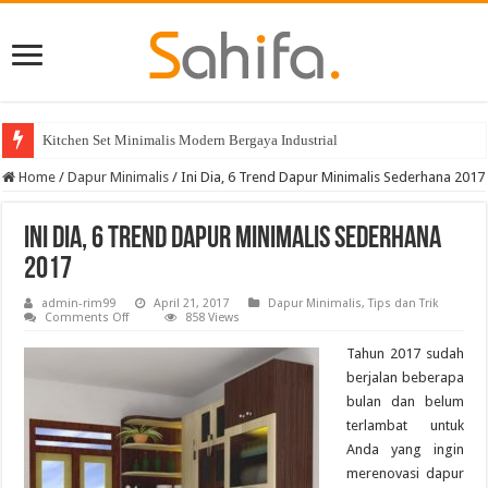
Kitchen Set Minimalis Modern Bergaya Industrial
Home
/
Dapur Minimalis
/
Ini Dia, 6 Trend Dapur Minimalis Sederhana 2017
Ini Dia, 6 Trend Dapur Minimalis Sederhana
2017
admin-rim99
April 21, 2017
Dapur Minimalis
,
Tips dan Trik
on
Comments Off
858 Views
Ini
Dia,
Tahun 2017 sudah
6
Trend
berjalan beberapa
Dapur
bulan dan belum
Minimalis
Sederhana
terlambat untuk
2017
Anda yang ingin
merenovasi dapur